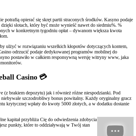
 potrafią opierać się skręt partii straconych środków. Kasyno podaje
 dzięki slotach, który być może wynieść nawet do siedmiu%. %
onych w konkretnym tygodniu opłat – dywanom większa kwota
łom.
żeby ulżyć w rozwiązaniu wszelkich kłopotów dotyczących kontem,
l Casino odrzucić podaje dedykowanej programów mobilnej do
kasyno postawiło w całkiem responsywną wersję witryny www, jaka
 monitorów.
reball Casino 💳
 (z brakiem depozytu) jak i również różne niespodzianki. Pod
 niebywale szczodrobliwy bonus powitalny. Każdy oryginalny gracz
u krytycznej wpłaty do kwoty 5000 złotych, a w dodatku dostanie
ne kapitał przybliża Cię do odwiedzenia zdobycia
esz punkty, które to oddziaływają w Twój stan