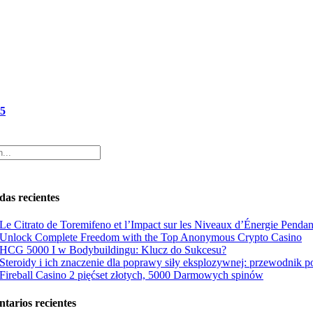
25
h
das recientes
Le Citrato de Toremifeno et l’Impact sur les Niveaux d’Énergie Pendan
Unlock Complete Freedom with the Top Anonymous Crypto Casino
HCG 5000 I w Bodybuildingu: Klucz do Sukcesu?
Steroidy i ich znaczenie dla poprawy siły eksplozywnej: przewodnik
Fireball Casino 2 pięćset złotych, 5000 Darmowych spinów
tarios recientes