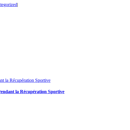
tegorized
|
nt la Récupération Sportive
Pendant la Récupération Sportive