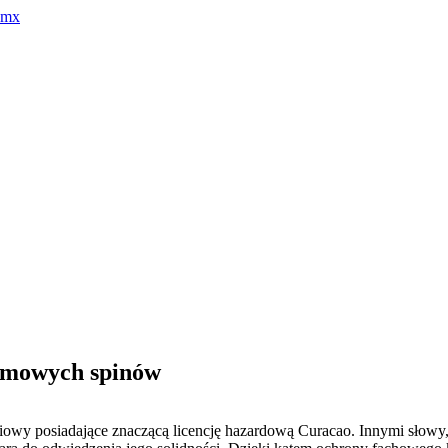
.mx
Darmowych spinów
ieciowy posiadające znaczącą licencję hazardową Curacao. Innymi sło