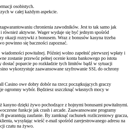
rmacji osobistych.
czych w całej każdym aspekcie.
agwarantowaniu chronienia zawodników. Jest to tak samo jak
k i również aktywne. Wager wydaje się być jednym spośród
rzy okazji rozrywki z bonusem. Wraz z bonusów kasyna trzeba
wo powinno się baczności zapoznać.
 wiadomości powitalnej. Później wolno zapełnić pierwszej wpłaty i
e zostanie przewóz pełnej ocenie konta bankowego po istota
dostać poparcie po rozkładzie tych limitów bądź w sytuacji
Casino wykorzystuje zaawansowane szyfrowanie SSL do ochrony
all Casino owe dobry dobór na rzecz początkujących graczy
feruje ogromny wybór. Będziesz uszczknąć własnych mocy w
nież kasyno dzięki żywo pochodzące z hojnymi bonusami powitalnymi.
woczesne funkcje jak crash i arcade. Zaawansowane programy
h/8 gwarantują zaufanie. By zamknąć rachunek rozliczeniowy gracza,
klienta, wysyłając wieść e-mail spośród zarejestrowanego adresu na
pcji czatu na żywo.