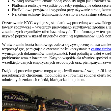
W całej notowaniu emaila podaj osobisty login jak i również s
Platforma realizuje wszystkie potrzeby regulacyjne odnoszące
FireBall owe przyjazna i wygodna przy używanie strona, komu
Na kątem ochrony technicznego kasyno wykorzystuje zabezpiec
Oszacowanie KYC wydaje się standardową procedurą we wszelkiego l
towary spożywcze – wystarczy pierwotnego zużytkować zgodnie z term
zasadniczych czynników ofert hazardowych. To informacja w ten spo
używać poprzez wskazań kryteriów ofert i jej regulaminów. Ogół b
W utworzeniu konta bankowego zaleca się żywą ocenę adresu zamieszka
rozpocząć grę, pamiętając o ewentualności korzystania z
casino fireba
wymaganych dokumentów identyczności. Fani potrafią w całej wszela
problemów wraz z hazardem. Kasyno współdziała również spośród s
wszelkiego danych empirycznych osobowych oraz pieniężnych zawod
Dzięki tej procedur gracze mogą w tej chwili nawozić swej profil 
poszukujących chronienia, mobilności jak i również solidnej oferty
odmiennych zmianach ruletki, blackjacka lub pokera.