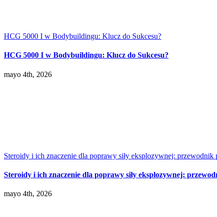
HCG 5000 I w Bodybuildingu: Klucz do Sukcesu?
HCG 5000 I w Bodybuildingu: Klucz do Sukcesu?
mayo 4th, 2026
Steroidy i ich znaczenie dla poprawy siły eksplozywnej: przewodni
Steroidy i ich znaczenie dla poprawy siły eksplozywnej: przewo
mayo 4th, 2026