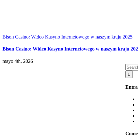
Bison Casino: Wideo Kasyno Internetowego w naszym kraju 2025
Bison Casino: Wideo Kasyno Internetowego w naszym kraju 20
mayo 4th, 2026
Searc
for:
Entra
Comen