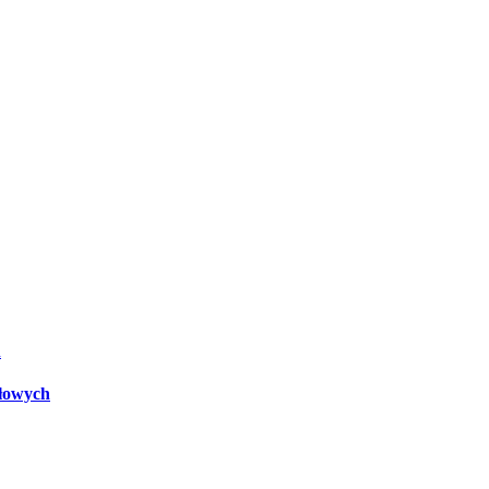
h
iłowych