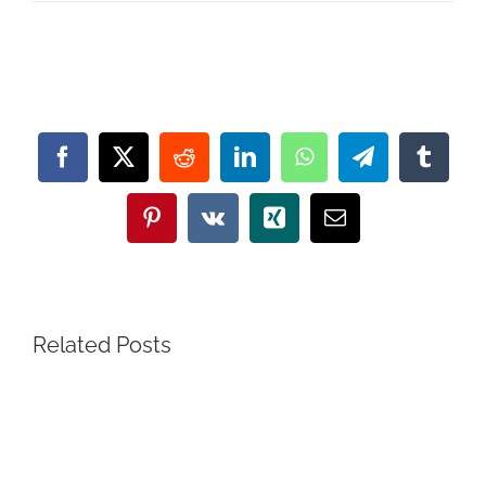
Share This Post With Others!
Facebook
X
Reddit
LinkedIn
WhatsApp
Telegram
Tumbl
Pinterest
Vk
Xing
Email
Related Posts