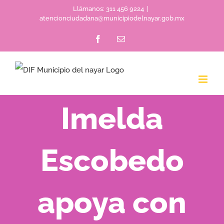
Skip
Llámanos: 311 456 9224
|
atencionciudadana@municipiodelnayar.gob.mx
to
Facebook
Email
content
Imelda
Escobedo
apoya con